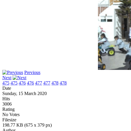
Previous
Next
475
475
476
476
477
477
478
478
Date
Sunday, 15 March 2020
Hits
3006
Rating
No Votes
Filesize
198.77 KB (675 x 379 px)
Author